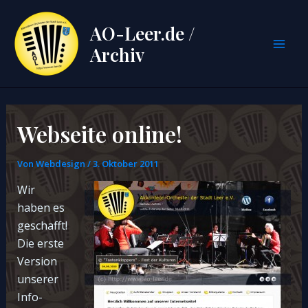
Zum
Inhalt
AO-Leer.de /
springen
Archiv
Mai
Men
Webseite online!
Von
Webdesign
/
3. Oktober 2011
Wir
haben es
geschafft!
Die erste
Version
unserer
Info-