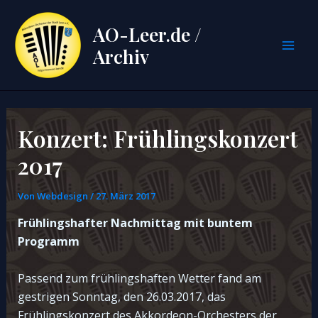
Zum
Inhalt
AO-Leer.de /
springen
Archiv
Mai
Men
Konzert: Frühlingskonzert
2017
Von
Webdesign
/
27. März 2017
Frühlingshafter Nachmittag mit buntem
Programm
Passend zum frühlingshaften Wetter fand am
gestrigen Sonntag, den 26.03.2017, das
Frühlingskonzert des Akkordeon-Orchesters der