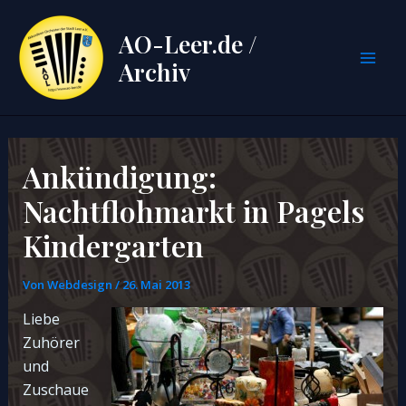
Zum
Inhalt
AO-Leer.de /
springen
Archiv
Mai
Men
Ankündigung:
Nachtflohmarkt in Pagels
Kindergarten
Von
Webdesign
/
26. Mai 2013
Liebe
Zuhörer
und
Zuschaue