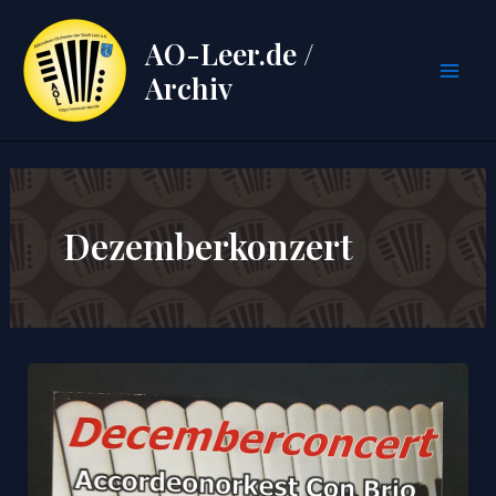
Zum
Inhalt
AO-Leer.de /
springen
Archiv
Mai
Men
Dezemberkonzert