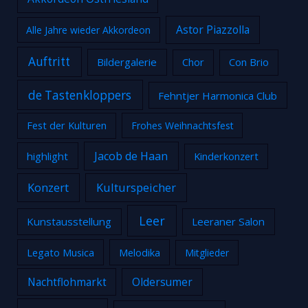
Astor Piazzolla
Alle Jahre wieder Akkordeon
Auftritt
Bildergalerie
Chor
Con Brio
de Tastenkloppers
Fehntjer Harmonica Club
Fest der Kulturen
Frohes Weihnachtsfest
Jacob de Haan
highlight
Kinderkonzert
Konzert
Kulturspeicher
Leer
Kunstausstellung
Leeraner Salon
Legato Musica
Melodika
Mitglieder
Nachtflohmarkt
Oldersumer