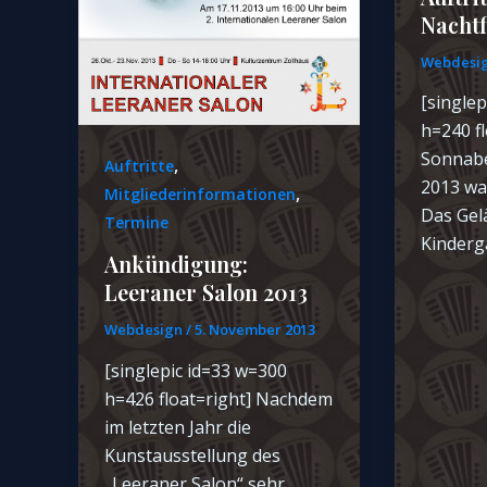
Nachtf
Webdesi
[singlep
h=240 f
Sonnabe
,
Auftritte
2013 war
,
Mitgliederinformationen
Das Gel
Termine
Kinderg
Ankündigung:
Leeraner Salon 2013
Webdesign
/
5. November 2013
[singlepic id=33 w=300
h=426 float=right] Nachdem
im letzten Jahr die
Kunstausstellung des
„Leeraner Salon“ sehr