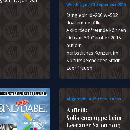
 den 17. Juni war
Webdesign
/
30. September 2015
[singlepic id=200 w=592
float=none] Alle
Akkordeonfreunde können
sich am 30. Oktober 2015
auf ein
herbstliches Konzert im
Kulturspeicher der Stadt
Leer freuen.
,
,
Allgemein
Auftritte
Fotos
Auftritt:
Solistengruppe beim
Leeraner Salon 2013