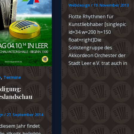
Webdesign
/
19. November 2013
Flotte Rhythmen für
Kunstliebhaber [singlepic
id=34 w=200 h=150
float=right]Die
Solistengruppe des
Akkordeon Orchester der
Stadt Leer e.V. trat auch in
,
e
Termine
digung:
eslandschau
gn
/
27. September 2014
diesem Jahr findet
ie allseits beliebte