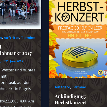
,
,
n
Auftritte
Termine
t:
lohmarkt 2017
gn
/
21. Juni 2017
 Wetter und buntes
 mit
eonmusik auf dem
,
Auftritte
Termine
ohmarkt in Pagels
Ankündigung:
pic=222,600,400] Am
Herbstkonzert