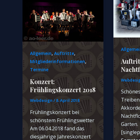
Allgemei
,
,
Allgemein
Auftritte
Auftrit
,
Mitgliederinformationen
Nachtf
Termine
Webdesi
Konzert:
Frühlingskonzert 2018
Schönes
Treiben
Webdesign
/
8. April 2018
Akkord
Frühlingskonzert bei
Nachtfl
schönstem Frühlingswetter
Garten.
Am 06.04.2018 fand das
[single
diesjährige Jahreskonzert