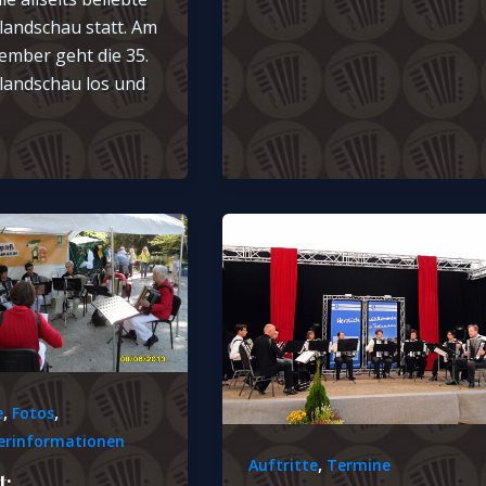
landschau statt. Am
ember geht die 35.
slandschau los und
,
,
e
Fotos
erinformationen
,
Auftritte
Termine
t: