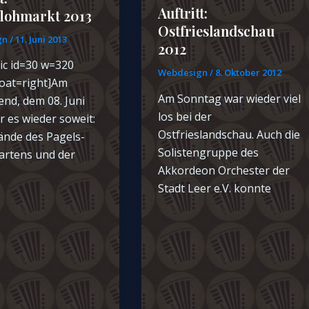
Auftritt:
lohmarkt 2013
Ostfrieslandschau
gn
/
11. Juni 2013
2012
ic id=30 w=320
Webdesign
/
8. Oktober 2012
loat=right]Am
Am Sonntag war wieder viel
nd, dem 08. Juni
los bei der
 es wieder soweit:
Ostfrieslandschau. Auch die
ände des Pagels-
Solistengruppe des
artens und der
Akkordeon Orchester der
Stadt Leer e.V. konnte