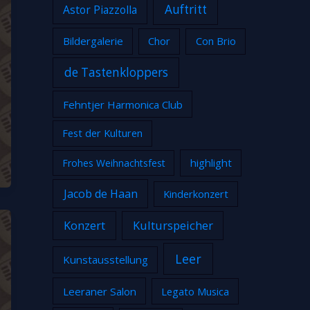
Auftritt
Astor Piazzolla
Bildergalerie
Chor
Con Brio
de Tastenkloppers
Fehntjer Harmonica Club
Fest der Kulturen
highlight
Frohes Weihnachtsfest
Jacob de Haan
Kinderkonzert
Konzert
Kulturspeicher
Leer
Kunstausstellung
Leeraner Salon
Legato Musica