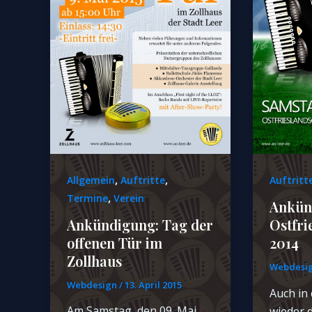
,
,
Allgemein
Auftritte
Auftritt
,
Termine
Verein
Ankün
Ankündigung: Tag der
Ostfri
offenen Tür im
2014
Zollhaus
Webdesi
Webdesign
/
13. April 2015
Auch in 
Am Samstag, den 09. Mai
wieder d