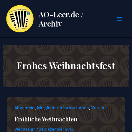
Zum
Inhalt
AO-Leer.de /
springen
Archiv
Mai
Men
Frohes Weihnachtsfest
,
,
Allgemein
Mitgliederinformationen
Verein
Fröhliche Weihnachten
Webdesign
/
24. Dezember 2013