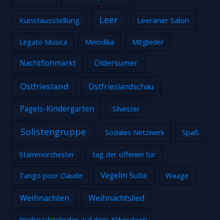
Leer
Kunstausstellung
Leeraner Salon
Legato Musica
Melodika
Mitglieder
Nachtflohmarkt
Oldersumer
Ostfriesland
Ostfrieslandschau
Pagels-Kindergarten
Silvester
Solistengruppe
Soziales Netzwerk
Spaß
Stammorchester
tag der offenen tür
Tango pour Claude
Vegelin Suite
Waage
Weihnachten
Weihnachtslied
Weihnachtslieder auf dem Akkordeon