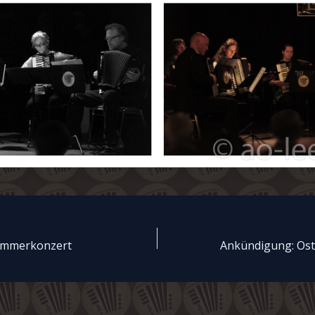
on
ommerkonzert