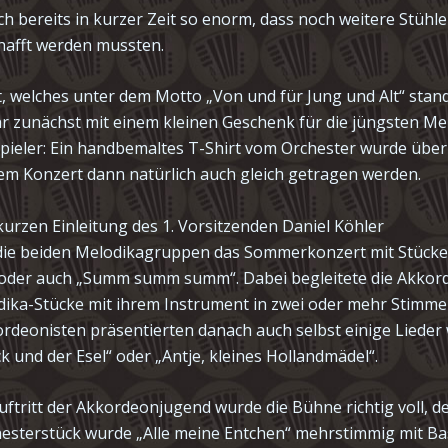
ich bereits in kurzer Zeit so enorm, dass noch weitere Stühl
hafft werden mussten.
, welches unter dem Motto „Von und für Jung und Alt“ stan
r zunächst mit einem kleinen Geschenk für die jüngsten Me
ieler: Ein handbemaltes T-Shirt vom Orchester wurde über
dem Konzert dann natürlich auch gleich getragen werden.
kurzen Einleitung des 1. Vorsitzenden Daniel Köhler
die beiden Melodikagruppen das Sommerkonzert mit Stücke
 oder auch „Summ summ summ“. Dabei begleitete die Akko
dika-Stücke mit ihrem Instrument in zwei oder mehr Stimme
rdeonisten präsentierten danach auch selbst einige Lieder 
 und der Esel“ oder „Antje, kleines Hollandmädel“.
ftritt der Akkordeonjugend wurde die Bühne richtig voll, d
hesterstück wurde „Alle meine Entchen“ mehrstimmig mit B