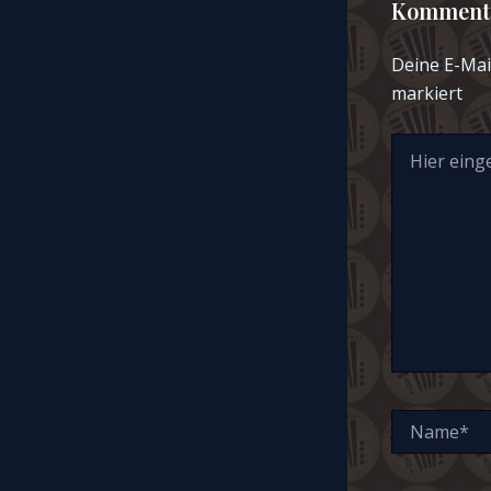
Kommenta
Deine E-Mail
markiert
Hier
eingeben…
Name*