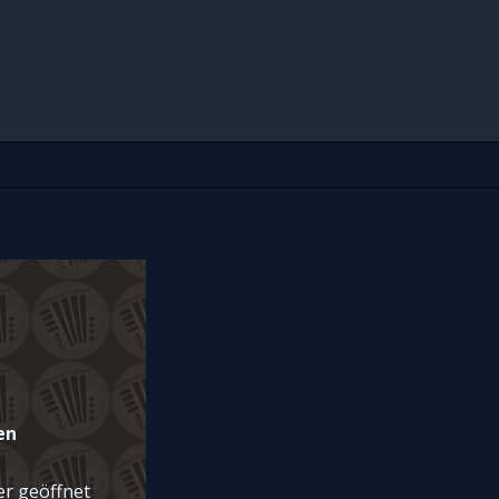
en
er geöffnet