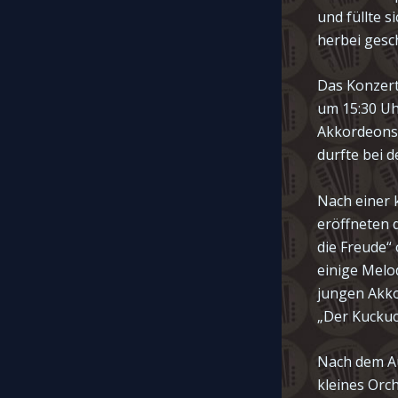
und füllte s
herbei gesc
Das Konzert
um 15:30 Uh
Akkordeonsp
durfte bei 
Nach einer 
eröffneten 
die Freude“
einige Melo
jungen Akko
„Der Kuckuck
Nach dem Au
kleines Orc