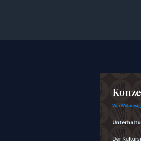
Zum
Inhalt
springen
Konze
Von
Webdesi
Unterhaltu
Der Kultursp