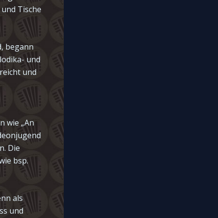
e und Tische
d, begann
lodika- und
reicht und
n wie „An
rdeonjugend
n. Die
wie bsp.
enn als
ass und