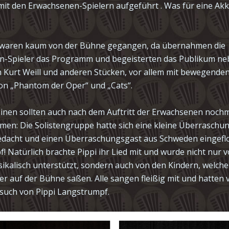
t den Erwachsenen-Spielern aufgeführt . Was für eine Akk
n waren kaum von der Bühne gegangen, da übernahmen die
n-Spieler das Programm und begeisterten das Publikum n
 Kurt Weill und anderen Stücken, vor allem mit bewegenden
n „Phantom der Oper“ und „Cats“.
einen sollten auch nach dem Auftritt der Erwachsenen nochm
en: Die Solistengruppe hatte sich eine kleine Überraschun
edacht und einen Überraschungsgast aus Schweden eingeflo
! Natürlich brachte Pippi ihr Lied mit und wurde nicht nur 
sikalisch unterstützt, sondern auch von den Kindern, welche
er auf der Bühne saßen. Alle sangen fleißig mit und hatten 
uch von Pippi Langstrumpf.