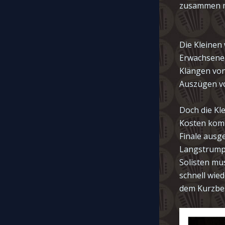
zusammen mi
Die Kleine
Erwachsene
Klängen von
Auszügen vo
Doch die Kl
Kosten komm
Finale ausg
Langstrumpf
Solisten mu
schnell wied
dem Kurzbes