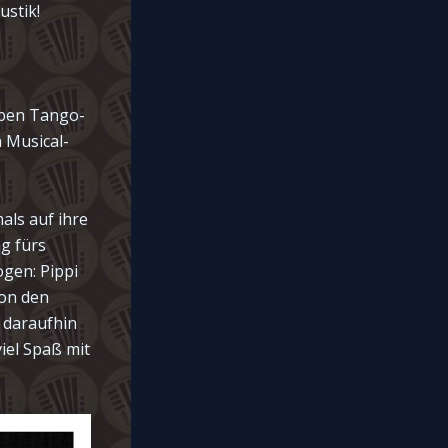
ustik!
eben Tango-
 Musical-
als auf ihre
g fürs
gen: Pippi
von den
 daraufhin
viel Spaß mit