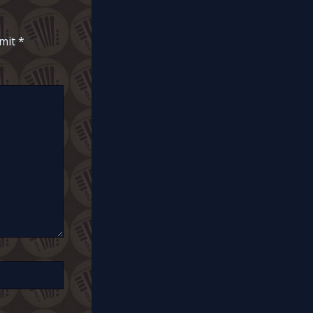
 mit
*