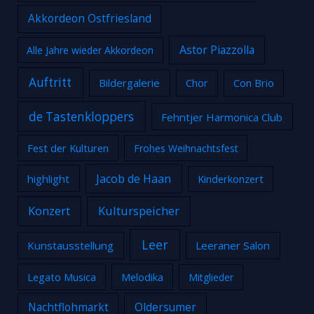
Akkordeon Ostfriesland
Astor Piazzolla
Alle Jahre wieder Akkordeon
Auftritt
Bildergalerie
Chor
Con Brio
de Tastenkloppers
Fehntjer Harmonica Club
Fest der Kulturen
Frohes Weihnachtsfest
Jacob de Haan
highlight
Kinderkonzert
Konzert
Kulturspeicher
Leer
Kunstausstellung
Leeraner Salon
Legato Musica
Melodika
Mitglieder
Nachtflohmarkt
Oldersumer